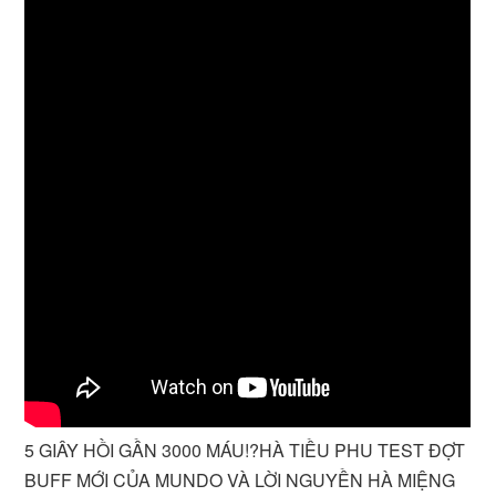
5 GIÂY HỒI GẦN 3000 MÁU!?HÀ TIỀU PHU TEST ĐỢT
BUFF MỚI CỦA MUNDO VÀ LỜI NGUYỀN HÀ MIỆNG