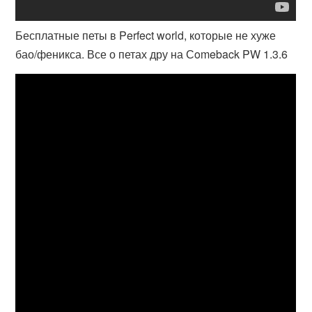
Бесплатные петы в Perfect world, которые не хуже
бао/феникса. Все о петах дру на Сomeback PW 1.3.6