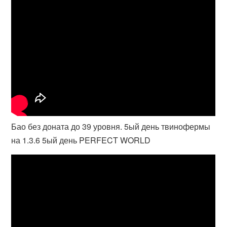
Бао без доната до 39 уровня. 5ый день твинофермы
на 1.3.6 5ый день PERFECT WORLD