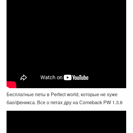
Бесплатные петы в Perfect world, которые не хуже
бао/феникса. Все о петах дру на Сomeback PW 1.3.6