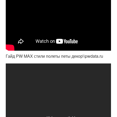
Гайд PW MAX стили полеты петы декор\\pwdata.ru