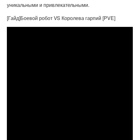
уникальными и привлекательными.
[Гайд]Боевой робот VS Королева гарпий [PVE]