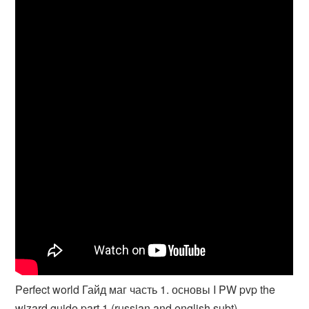
Perfect world Гайд маг часть 1. основы I PW pvp the
wizard guide part 1 (russian and english subt)