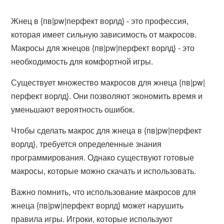
Жнец в {пв|pw|перфект ворлд} - это профессия,
которая имеет сильную зависимость от макросов.
Макросы для жнецов {пв|pw|перфект ворлд} - это
необходимость для комфортной игры.
Существует множество макросов для жнеца {пв|pw|
перфект ворлд}. Они позволяют экономить время и
уменьшают вероятность ошибок.
Чтобы сделать макрос для жнеца в {пв|pw|перфект
ворлд}, требуется определенные знания
программирования. Однако существуют готовые
макросы, которые можно скачать и использовать.
Важно помнить, что использование макросов для
жнеца {пв|pw|перфект ворлд} может нарушить
правила игры. Игроки, которые используют