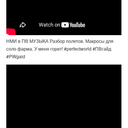
НМИ в ПВ МУЗЫКА Разбор полетов. Макросы для
соло фарма. У меня горит! #perfectworld #ПВгайд
#PWgaid