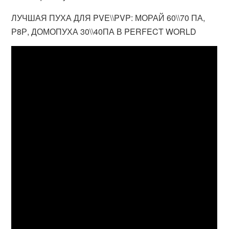
ЛУЧШАЯ ПУХА ДЛЯ PVE\\PVP: МОРАЙ 60\\70 ПА,
Р8Р, ДОМОПУХА 30\\40ПА В PERFECT WORLD