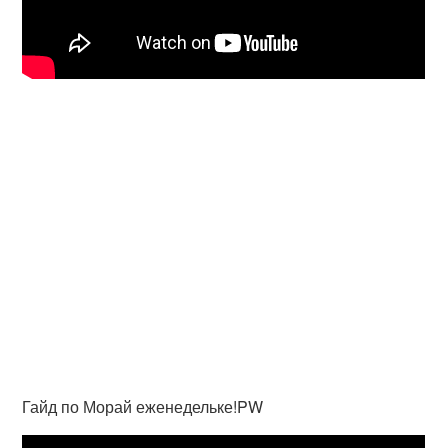
Гайд по Морай еженедельке!PW