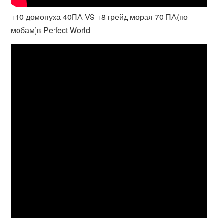
+10 домопуха 40ПА VS +8 грейд морая 70 ПА(по
мобам)в Perfect World