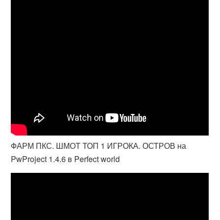
ФАРМ ПКС. ШМОТ ТОП 1 ИГРОКА. ОСТРОВ на
PwProject 1.4.6 в Perfect world