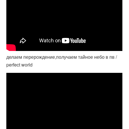
делаем перерождение,получаем тайное небо в пв /
perfect world