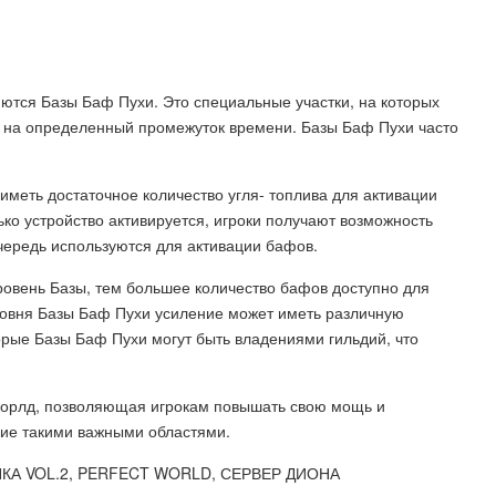
тся Базы Баф Пухи. Это специальные участки, на которых
а на определенный промежуток времени. Базы Баф Пухи часто
меть достаточное количество угля- топлива для активации
ько устройство активируется, игроки получают возможность
чередь используются для активации бафов.
овень Базы, тем большее количество бафов доступно для
уровня Базы Баф Пухи усиление может иметь различную
орые Базы Баф Пухи могут быть владениями гильдий, что
Ворлд, позволяющая игрокам повышать свою мощь и
ние такими важными областями.
НКА VOL.2, PERFECT WORLD, СЕРВЕР ДИОНА