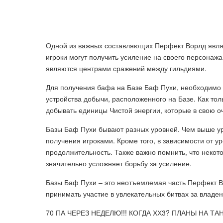
Одной из важных составляющих Перфект Ворлд являю
игроки могут получить усиление на своего персонаж
являются центрами сражений между гильдиями.
Для получения бафа на Базе Баф Пухи, необходимо и
устройства добычи, расположенного на Базе. Как тол
добывать единицы Чистой энергии, которые в свою о
Базы Баф Пухи бывают разных уровней. Чем выше ур
получения игроками. Кроме того, в зависимости от 
продолжительность. Также важно помнить, что некот
значительно усложняет борьбу за усиление.
Базы Баф Пухи – это неотъемлемая часть Перфект 
принимать участие в увлекательных битвах за владе
70 ПА ЧЕРЕЗ НЕДЕЛЮ!!! КОГДА ХХ3? ПЛАНЫ НА ТА