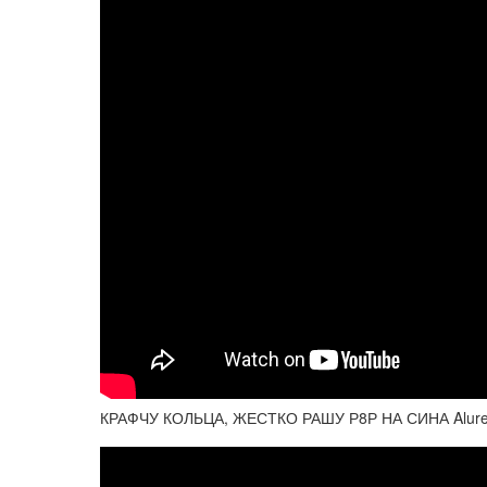
КРАФЧУ КОЛЬЦА, ЖЕСТКО РАШУ Р8Р НА СИНА Alure p