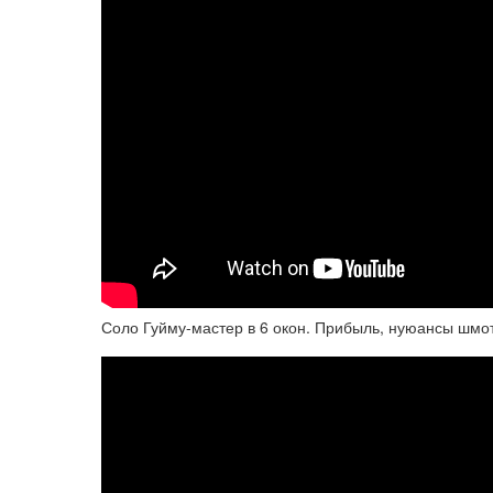
Соло Гуйму-мастер в 6 окон. Прибыль, нуюансы шмот.