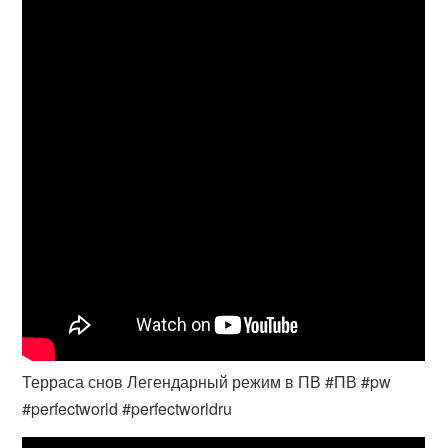
Терраса снов Легендарный режим в ПВ #ПВ​ #pw​
#perfectworld #perfectworldru