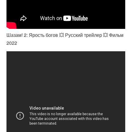
Шазам! 2: Ярость богов 💥 Русский трейлер 💥 Фильм
2022