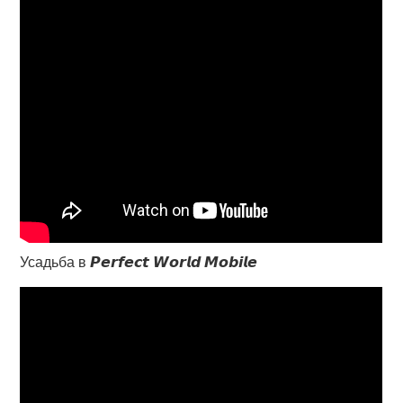
Усадьба в 𝙋𝙚𝙧𝙛𝙚𝙘𝙩 𝙒𝙤𝙧𝙡𝙙 𝙈𝙤𝙗𝙞𝙡𝙚