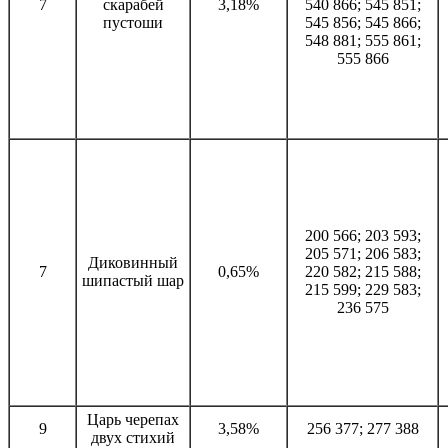
7
скарабей
3,18%
540 866; 545 851;
пустоши
545 856; 545 866;
548 881; 555 861;
555 866
200 566; 203 593;
205 571; 206 583;
Диковинный
7
0,65%
220 582; 215 588;
шипастый шар
215 599; 229 583;
236 575
Царь черепах
9
3,58%
256 377; 277 388
двух стихий