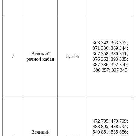
363 342; 363 352;
371 330; 369 344;
Великий
367 358; 380 351;
7
3,18%
речной кабан
376 362; 393 335;
387 336; 392 350;
388 357; 397 345
472 795; 479 799;
483 805; 488 794;
Великий
540 851; 535 856;