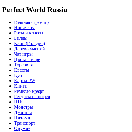
Perfect World Russia
Главная страница
Новичкам
Расы и классы
Билды
Клан (Гильдия)
Дерево умений
Чат игры
Цвета в игре
Торговля
Квесты
Куб
Карты PW
Книги
Ремесло-крафт
Ресурсы и трофеи
НПС
Монстры
Джинны
Питомцы
Транспорт
Оружие