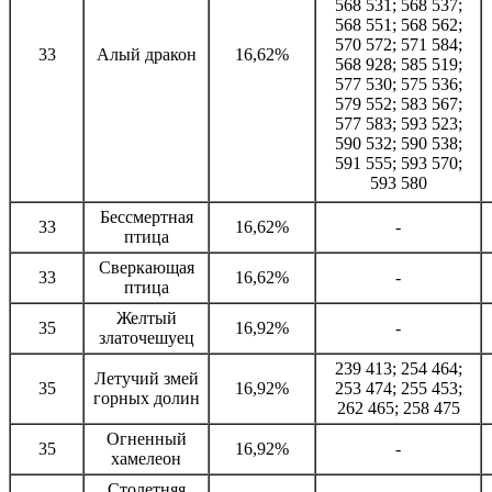
568 531; 568 537;
568 551; 568 562;
570 572; 571 584;
33
Алый дракон
16,62%
568 928; 585 519;
577 530; 575 536;
579 552; 583 567;
577 583; 593 523;
590 532; 590 538;
591 555; 593 570;
593 580
Бессмертная
33
16,62%
-
птица
Сверкающая
33
16,62%
-
птица
Желтый
35
16,92%
-
златочешуец
239 413; 254 464;
Летучий змей
35
16,92%
253 474; 255 453;
горных долин
262 465; 258 475
Огненный
35
16,92%
-
хамелеон
Столетняя