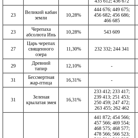
435 612; 436 672
444 676; 449 675;
Великий кабан
23
10,28%
456 682; 456 686;
земли
466 685
Черепаха
23
10,28%
543 609
абсолюта Инь
Царь черепах
27
священного
11,30%
232 332; 244 341
озера
Древний
29
12,10%
-
тапир
Бессмертная
31
16,31%
-
жар-птица
233 412; 233 417;
Зеленая
239 413; 251 453;
31
16,31%
крылатая змея
250 459; 247 472;
263 455; 262 462
441 872; 454 566;
457 566; 469 554;
468 575; 468 577;
478 566; 566 523;