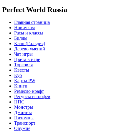
Perfect World Russia
Главная страница
Новичкам
Расы и классы
Билды
Клан (Гильдия)
Дерево умений
Чат игры
Цвета в игре
Торговля
Квесты
Куб
Карты PW
Книги
Ремесло-крафт
Ресурсы и трофеи
НПС
Монстры
Джинны
Питомцы
Транспорт
Оружие