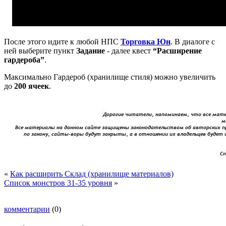
После этого идите к любой НПС
Торговка Юн
. В диалоге с
ней выберите пункт
Задание
- далее квест
“Расширение
гардероба”
.
Максимально Гардероб (хранилище стиля) можно увеличить
до
200 ячеек
.
«
Как расширить Склад (хранилище материалов)
Список монстров 31-35 уровня
»
комментарии
(0)