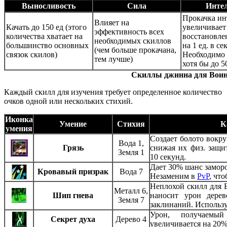
Выносливость
Сила
Инте
Прокачка ин
Влияет на
Качать до 150 ед (этого
увеличивает
эффективность всех
количества хватает на
восстановле
необходимых скиллов
большинство основных
на 1 ед. в се
(чем больше прокачана,
связок скилов)
Необходимо 
тем лучше)
хотя бы до 50
Скиллы джинна для Вои
Каждый скилл для изучения требует определенное количество
очков одной или нескольких стихий.
Иконка
Умение
Стихия
К
умения
Создает болото вокру
Вода 1,
Грязь
снижая их физ. защи
Земля 1
10 секунд.
Дает 30% шанс заморо
Кровавый призрак
Вода 7
Незаменим в
PvP
, чт
Неплохой скилл для В
Металл 6,
Шип гнева
наносит урон дере
Земля 7
заклинаний. Использу
Урон, получаемы
Секрет духа
Дерево 4
увеличивается на 20%