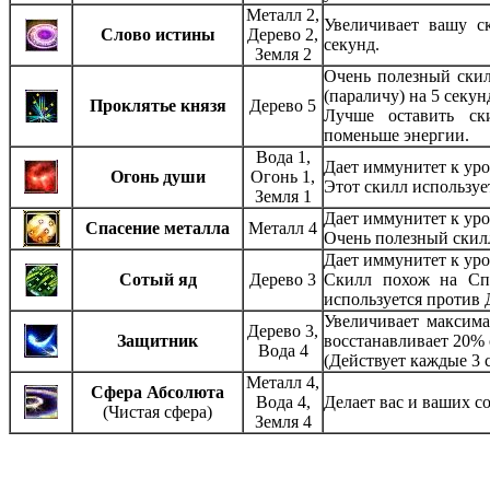
Металл 2,
Увеличивает вашу с
Слово истины
Дерево 2,
секунд.
Земля 2
Очень полезный скил
(параличу) на 5 секун
Проклятье князя
Дерево 5
Лучше оставить ск
поменьше энергии.
Вода 1,
Дает иммунитет к уро
Огонь души
Огонь 1,
Этот скилл используе
Земля 1
Дает иммунитет к уро
Спасение металла
Металл 4
Очень полезный скил
Дает иммунитет к уро
Сотый яд
Дерево 3
Скилл похож на Сп
используется против
Увеличивает максим
Дерево 3,
Защитник
восстанавливает 20% 
Вода 4
(Действует каждые 3 с
Металл 4,
Сфера Абсолюта
Вода 4,
Делает вас и ваших 
(Чистая сфера)
Земля 4