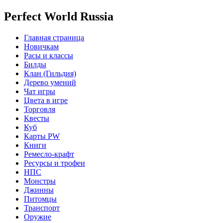
Perfect World Russia
Главная страница
Новичкам
Расы и классы
Билды
Клан (Гильдия)
Дерево умений
Чат игры
Цвета в игре
Торговля
Квесты
Куб
Карты PW
Книги
Ремесло-крафт
Ресурсы и трофеи
НПС
Монстры
Джинны
Питомцы
Транспорт
Оружие