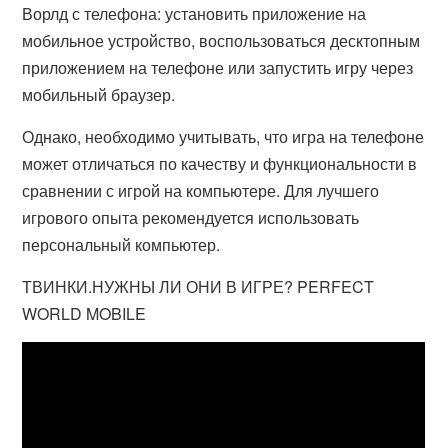
Ворлд с телефона: установить приложение на
мобильное устройство, воспользоваться десктопным
приложением на телефоне или запустить игру через
мобильный браузер.
Однако, необходимо учитывать, что игра на телефоне
может отличаться по качеству и функциональности в
сравнении с игрой на компьютере. Для лучшего
игрового опыта рекомендуется использовать
персональный компьютер.
ТВИНКИ.НУЖНЫ ЛИ ОНИ В ИГРЕ? PERFECT
WORLD MOBILE