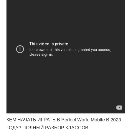
КЕМ НАЧАТЬ ИГРАТЬ В Perfect World Mobile В 2023
ГОДУ? ПОЛНЫЙ РАЗБОР КЛАССОВ!