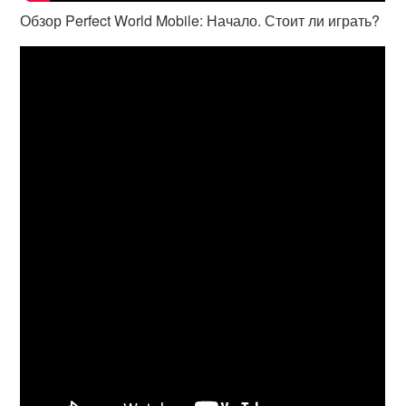
Обзор Perfect World Mobile: Начало. Стоит ли играть?