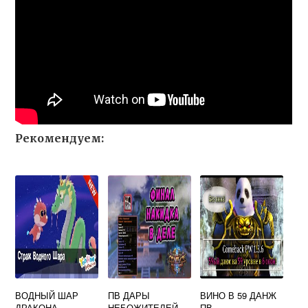
Рекомендуем:
ВОДНЫЙ ШАР
ПВ ДАРЫ
ВИНО В 59 ДАНЖ
ДРАКОНА
НЕБОЖИТЕЛЕЙ
ПВ