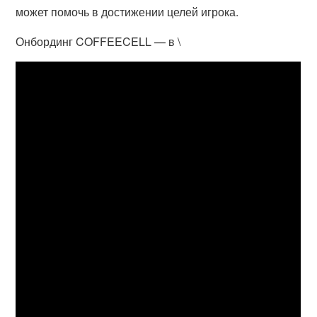
может помочь в достижении целей игрока.
Онбординг COFFEECELL — в \