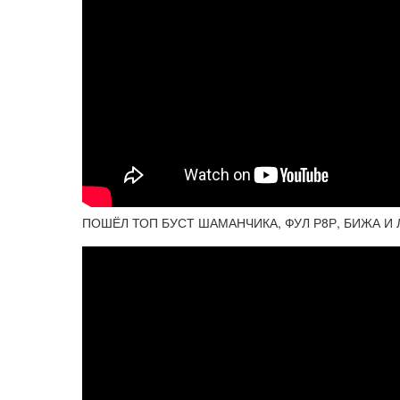
ПОШЁЛ ТОП БУСТ ШАМАНЧИКА, ФУЛ Р8Р, БИЖА И Л