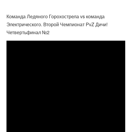
Команда Ледяного Горохострела vs команда
Электрического. Второй Чемпионат PvZ Дичи!
Четвертьфинал №2