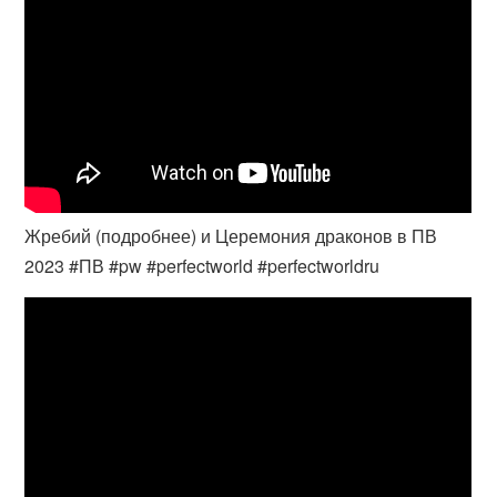
Жребий (подробнее) и Церемония драконов в ПВ
2023 #ПВ​ #pw​ #perfectworld #perfectworldru