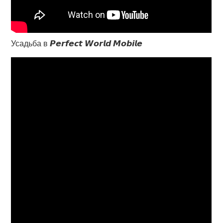
Усадьба в 𝙋𝙚𝙧𝙛𝙚𝙘𝙩 𝙒𝙤𝙧𝙡𝙙 𝙈𝙤𝙗𝙞𝙡𝙚