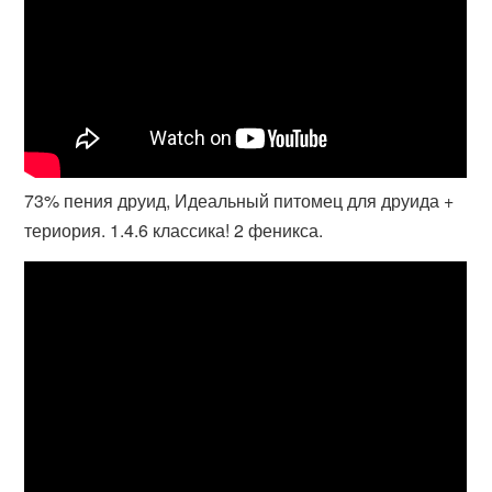
73% пения друид, Идеальный питомец для друида +
териория. 1.4.6 классика! 2 феникса.