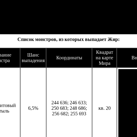
Список монстров, из которых выпадает Жир:
Квадрат
вание
Шанс
Координаты
на карте
Вн
стра
выпадения
Мира
244 636; 246 633;
итовый
6,5%
250 683; 248 686;
кв. 20
тыль
256 682; 255 693