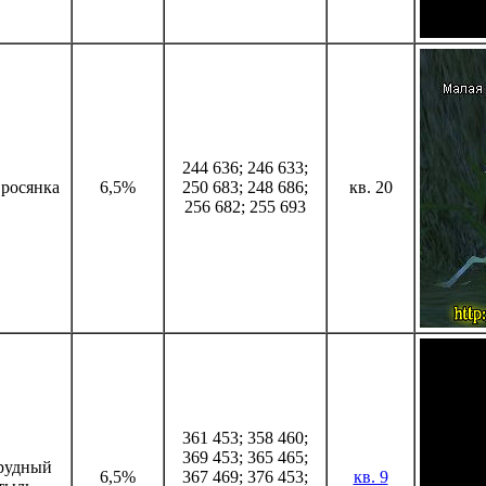
244 636; 246 633;
 росянка
6,5%
250 683; 248 686;
кв. 20
256 682; 255 693
361 453; 358 460;
369 453; 365 465;
рудный
6,5%
367 469; 376 453;
кв. 9