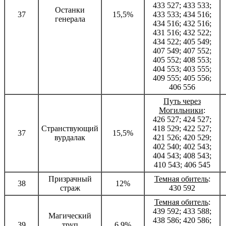
433 527; 433 533;
Останки
37
15,5%
433 533; 434 516;
генерала
434 516; 432 516;
431 516; 432 522;
434 522; 405 549;
407 549; 407 552;
405 552; 408 553;
404 553; 403 555;
409 555; 405 556;
406 556
Путь через
Могильники
:
426 527; 424 527;
Странствующий
418 529; 422 527;
37
15,5%
вурдалак
421 526; 420 529;
402 540; 402 543;
404 543; 408 543;
410 543; 406 545
Призрачный
Темная обитель
:
38
12%
страж
430 592
Темная обитель
:
439 592; 433 588;
Магический
438 586; 420 586;
39
труп
6,9%