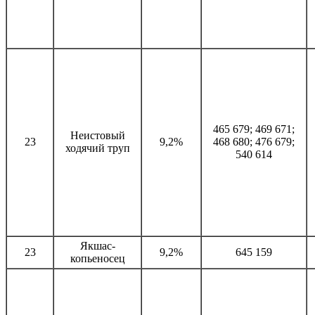
465 679; 469 671;
Неистовый
23
9,2%
468 680; 476 679;
ходячий труп
540 614
Якшас-
23
9,2%
645 159
копьеносец