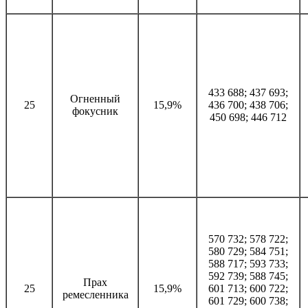
433 688; 437 693;
Огненный
25
15,9%
436 700; 438 706;
фокусник
450 698; 446 712
570 732; 578 722;
580 729; 584 751;
588 717; 593 733;
592 739; 588 745;
Прах
25
15,9%
601 713; 600 722;
ремесленника
601 729; 600 738;