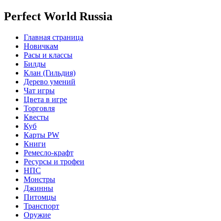
Perfect World Russia
Главная страница
Новичкам
Расы и классы
Билды
Клан (Гильдия)
Дерево умений
Чат игры
Цвета в игре
Торговля
Квесты
Куб
Карты PW
Книги
Ремесло-крафт
Ресурсы и трофеи
НПС
Монстры
Джинны
Питомцы
Транспорт
Оружие