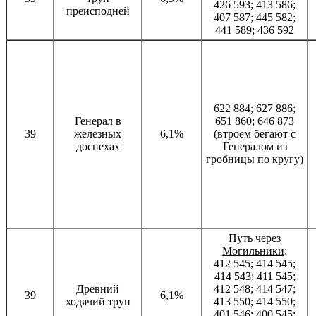
426 593; 413 586;
преисподней
407 587; 445 582;
441 589; 436 592
622 884; 627 886;
Генерал в
651 860; 646 873
39
железных
6,1%
(втроем бегают с
доспехах
Генералом из
гробницы по кругу)
Путь через
Могильники
:
412 545; 414 545;
414 543; 411 545;
Древний
412 548; 414 547;
39
6,1%
ходячий труп
413 550; 414 550;
401 546; 400 545;