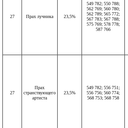
549 782; 550 788;
562 769; 560 780;
562 789; 565 772;
27
Прах лучника
23,5%
567 783; 567 788;
575 769; 578 778;
587 766
Прах
549 782; 556 751;
27
странствующего
23,5%
556 756; 560 774;
артиста
568 753; 568 758