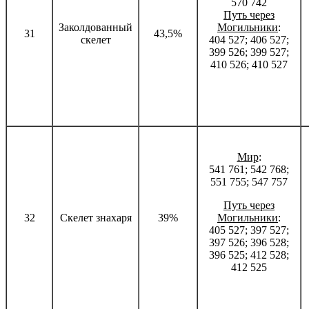
570 742
Путь через
Заколдованный
Могильники
:
31
43,5%
скелет
404 527; 406 527;
399 526; 399 527;
410 526; 410 527
Мир
:
541 761; 542 768;
551 755; 547 757
Путь через
32
Скелет знахаря
39%
Могильники
:
405 527; 397 527;
397 526; 396 528;
396 525; 412 528;
412 525