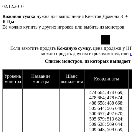
02.12.2010
Кожаная сумка
нужна для выполнения Квестов Дракона 31+
Я Цы
.
Её можно купить у других игроков или выбить из монстров.
Если захотите продать
Кожаную сумку
, цена продажи у 
можно продать другим игрокам-котам, или
Список монстров, из которых выпадает
Уровень
Название
Шанс
Координаты
монстра
монстра
выпадения
474 664; 474 669;
478 664; 478 674;
488 658; 488 668;
505 644; 505 648;
500 657; 497 670;
505 679; 513 624;
509 628; 509 644;
509 648; 509 659;