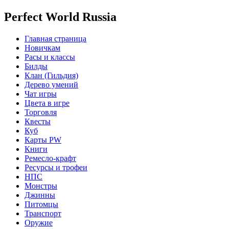
Perfect World Russia
Главная страница
Новичкам
Расы и классы
Билды
Клан (Гильдия)
Дерево умений
Чат игры
Цвета в игре
Торговля
Квесты
Куб
Карты PW
Книги
Ремесло-крафт
Ресурсы и трофеи
НПС
Монстры
Джинны
Питомцы
Транспорт
Оружие